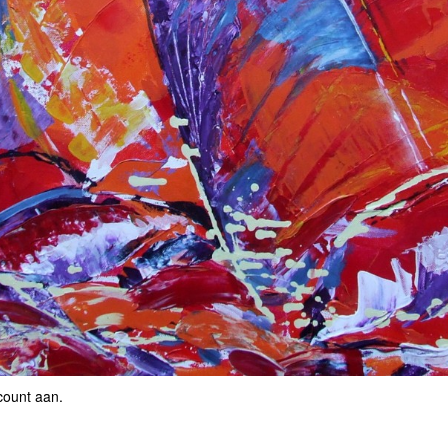
count aan
.