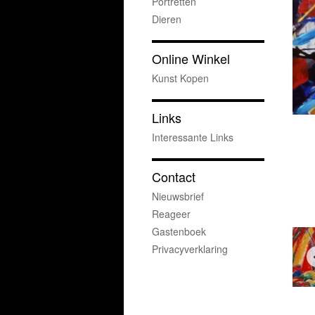
Portretten
Dieren
Online Winkel
Kunst Kopen
Links
Interessante Links
Contact
Nieuwsbrief
Reageer
Gastenboek
Privacyverklaring