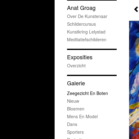
Anat Groag
Over De Kunstenaar
Schildercursus
Kunstkring Lelystad
Meditatiefschilderen
Exposities
Overzicht
Galerie
Zeegezicht En Boten
Nieuw
Bloemen
Mens En Model
Dans
Sporters