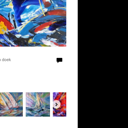
p doek